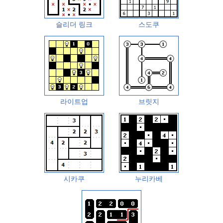
슬리더 링크
스도쿠
라이트업
브릿지
시카쿠
누리카베