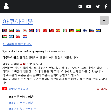
아쿠아리움
이 사이트를 번역합니다
Special thanks to
EatChangmyeong
for the translation
아쿠아리움
은 규칙은 간단하지만 풀기 어려운 논리 퍼즐입니다.
아쿠아리움의
규칙
은 간단합니다.
게임판은 정사각형의 격자로 이루어져 있으며, 여러 개의 "수족관"으로 나뉘어 있습니다.
각각의 수족관에 일정한 수위까지 물을 "채우거나" 비어 있는 채로 놔둘 수 있습니다.
각 수족관의 수위는 왼쪽 끝부터 오른쪽 끝까지 동일해야 합니다.
격자 바깥의 힌트 숫자는 그 가로줄이나 세로줄에서 물로 채워야 하는 칸의 수를 나타냅
니다.
동영상 튜토리얼
규칙 숨기기
6x6 쉬움 아쿠아리움
6x6 중간 아쿠아리움
6x6 어려움 아쿠아리움