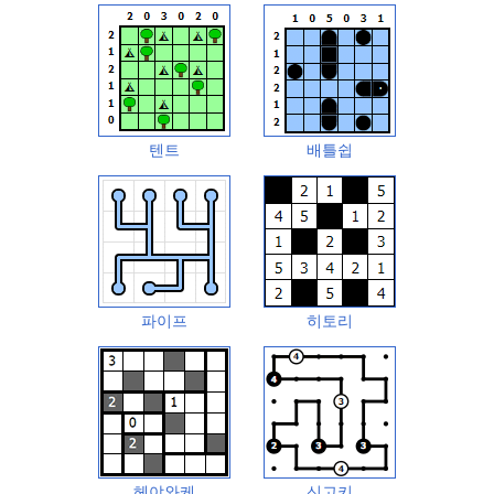
텐트
배틀쉽
파이프
히토리
헤야와케
신고키