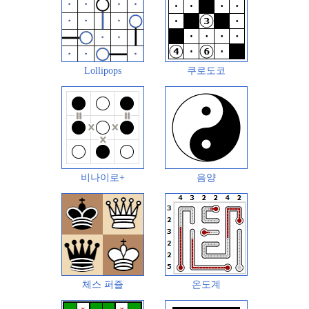
Lollipops
쿠로도코
비나이로+
음양
체스 퍼즐
온도계