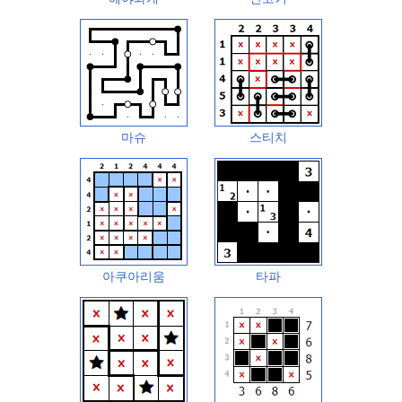
마슈
스티치
아쿠아리움
타파