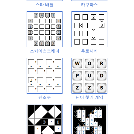
스타 배틀
카쿠라스
스카이스크래퍼
후토시키
렌조쿠
단어 찾기 게임