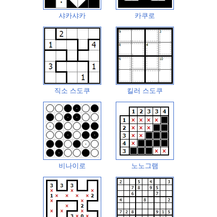
샤카샤카
카쿠로
직소 스도쿠
킬러 스도쿠
비나이로
노노그램