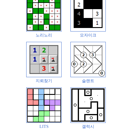
노리노리
모자이크
지뢰찾기
슬랜트
LITS
갤럭시